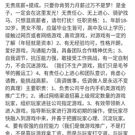
无责底薪+提成。只要你肯努力月薪过万不是梦！是金
子，一定会在这里发光！无责任心、无上进心、骑驴找
马、只想混底薪者，请勿打扰！任职资格：1、年龄18-
32岁，男女不限，应届毕业生皆可，高中及以上学历；
接触过网页或者网络游戏 ,喜欢游戏，对游戏有一定的
了解（年轻就是资本）2、有无经验均可，性格开朗，
爱好游戏，沟通能力强，具备团队合作精神优先；3、
自我调节，抗压能力强，敢接受工作挑战，有一定自制
力，不会沉迷游戏。（我们不生产游戏，我们只是毛爷
爷的搬运工）4、有责任心上进心和团队意识，肯虚心
请教，能挑战高薪。（高调做事，低调做人是永远不变
的真理）主要职责：1、负责公司平台内手机类游戏的
推广工作；2、通过网络渠道招募上级规定数量的游戏
玩家，组织玩家进驻公司指定游戏。3、有效带领新人
进入游戏，指导新玩家进行游戏初期的操作，使玩家尽
快融入到游戏中来，并善于把握玩家心理、沉淀玩家。
4、要有很强的自控能力（我们是做游戏推广，不是打
金，不是靠玩游戏拿工资，而是与玩家打交道，与玩家