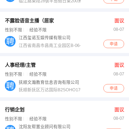
临江路東段28號半島假日東200米
不露脸语音主播（居家
面议
08-07
性别不限
经验不限
江西玺诺互娱传媒有限公司
申请
江西省南昌市昌南工业园区B-06-02地块金鹰路13号四楼4
人事经理/主管
面议
08-07
性别不限
经验不限
抚顺文瀚教育信息咨询有限公司
申请
抚顺新抚区万达国际B2SOHO1704
行销企划
面议
08-07
性别不限
经验不限
沈阳友帮置业顾问有限公司