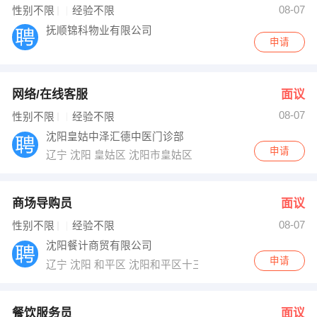
08-07
性别不限
经验不限
出纳
保险
抚顺锦科物业有限公司
申请
编辑
法律
保洁
贸易采购
网络/在线客服
面议
08-07
性别不限
经验不限
跟单
理财顾问
沈阳皇姑中泽汇德中医门诊部
其他职位
申请
辽宁 沈阳 皇姑区 沈阳市皇姑区
商场导购员
面议
08-07
性别不限
经验不限
沈阳餐计商贸有限公司
申请
辽宁 沈阳 和平区 沈阳和平区十三纬路格林SOHO炊具交
餐饮服务员
面议