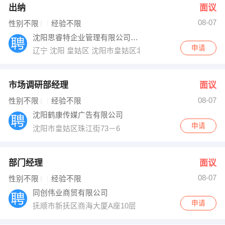
出纳
面议
08-07
性别不限
经验不限
沈阳思睿特企业管理有限公司皇姑分公司
申请
辽宁 沈阳 皇姑区 沈阳市皇姑区北行千盛大商影城4楼
市场调研部经理
面议
08-07
性别不限
经验不限
沈阳鹤康传媒广告有限公司
申请
沈阳市皇姑区珠江街73－6
部门经理
面议
08-07
性别不限
经验不限
同创伟业商贸有限公司
申请
抚顺市新抚区商海大厦A座10层