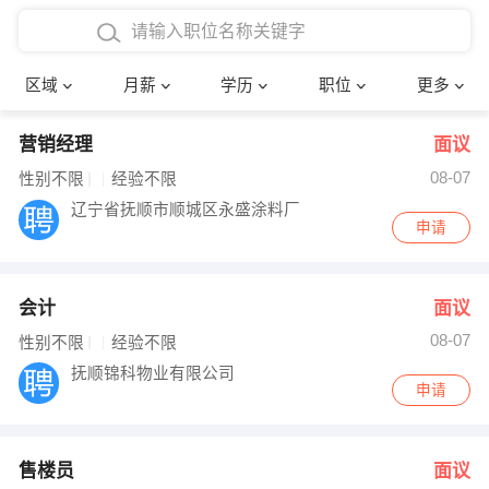
4000-5000元
本科
行政后勤
建筑装潢
确定
区域
月薪
学历
职位
更多
5000-8000元
硕士
销售岗位
教师
营销经理
面议
8000-12000元
博士
文员
护士
08-07
性别不限
经验不限
12000-20000元
财务会计
传单派发
辽宁省抚顺市顺城区永盛涂料厂
申请
其他
超市零售
促销导购
会计
面议
网络IT
保健按摩
08-07
性别不限
经验不限
快递员
前台接待
抚顺锦科物业有限公司
申请
收银员
技术员/工程师
水电/机修
部门经理
售楼员
面议