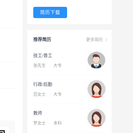
简历下载
推荐简历
更多简历
技工/普工
张先生
·
大专
行政/后勤
范女士
·
大专
教师
罗女士
·
本科